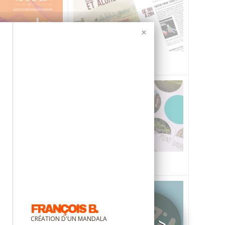
ADDEAR 38
ECHNIQUE
FEMME EN AGRICULTURE
OT DU QUEYRAS
LA SCIENCE
PRÉSENTATION LOGO
FRANÇOIS B.
CRÉATION D'UN MANDALA