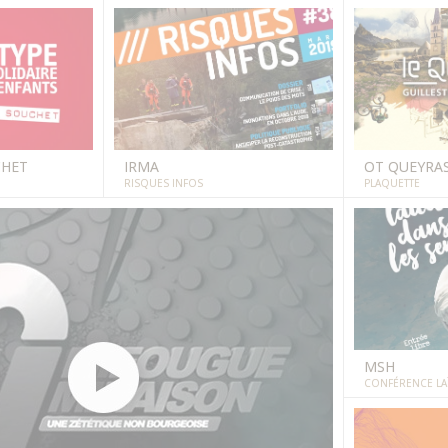
CHET
IRMA
OT QUEYRA
RISQUES INFOS
PLAQUETTE
MSH
CONFÉRENCE LAÏ