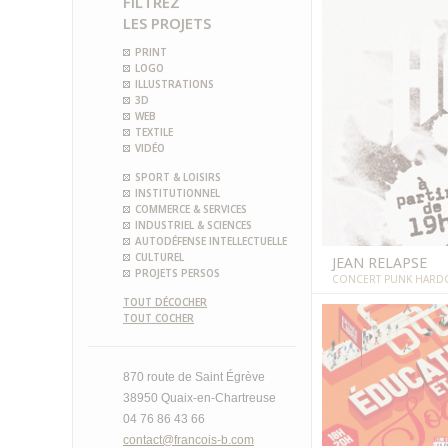
FILTREZ
LES PROJETS
PRINT
LOGO
ILLUSTRATIONS
3D
WEB
TEXTILE
VIDÉO
SPORT & LOISIRS
INSTITUTIONNEL
COMMERCE & SERVICES
INDUSTRIEL & SCIENCES
AUTODÉFENSE INTELLECTUELLE
CULTUREL
JEAN RELAPSE
PROJETS PERSOS
CONCERT PUNK HARD
TOUT DÉCOCHER
TOUT COCHER
870 route de Saint Égrève
38950 Quaix-en-Chartreuse
04 76 86 43 66
contact@francois-b.com