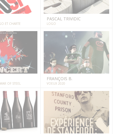
PASCAL TRIVIDIC
GO ET CHARTE
LOGO
FRANÇOIS B.
AR OF STEEL
VOEUX 2020