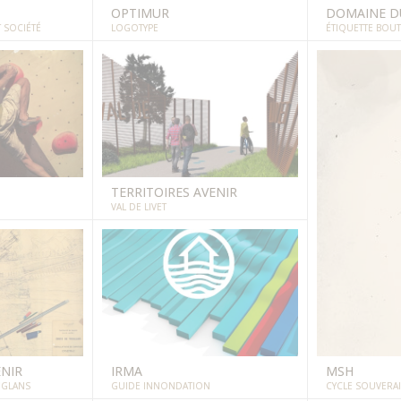
OPTIMUR
DOMAINE D
 SOCIÉTÉ
LOGOTYPE
ÉTIQUETTE BOUT
TERRITOIRES AVENIR
VAL DE LIVET
ENIR
IRMA
MSH
UGLANS
GUIDE INNONDATION
CYCLE SOUVERA