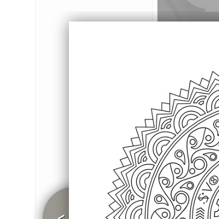
MI FOUGUE MI R
EPISODE 01
MSH
CONFÉRENCE LA PEAU