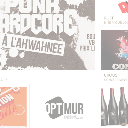
RUSF
MISE À JOUR LO
CROUS
CORE
CONCERT NANOW