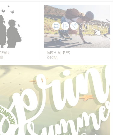
CEAU
MSH ALPES
RE
OTCRA