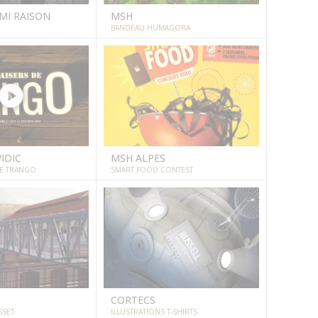
MI RAISON
MSH
BANDEAU HUMAGORA
IDIC
MSH ALPES
DE TRANGO
SMART FOOD CONTEST
CORTECS
SSET
ILLUSTRATIONS T-SHIRTS