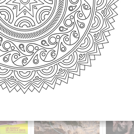
DE CHENILLE À PAPILLON
NÉOLIBÉRALISME
FLYER
OIE
OT QUEYRAS
OT QUEYRA
CHARTE GRAPHIQUE
MAGAZINE