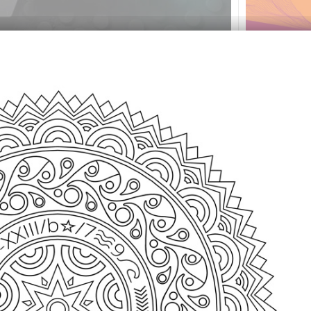
AISON
IRMA
CONFÉRENCE T
CROUS
MSH
RENCONTRE DE DANSES
LES SENIORS ET 