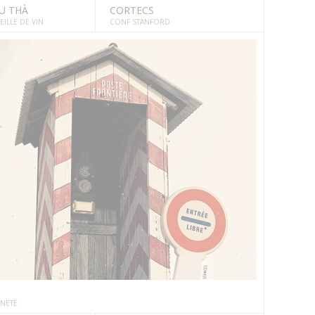
U THÀ
CORTECS
EILLE DE VIN
CONF STANFORD
INETÉ