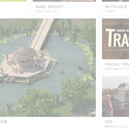
MAEL BAGUET
MI FOUGUE 
ESSAI TOPO 3D
TEASER
PASCAL TRIV
BONS BAISERS 
ENIR
EDF
BARRAGE DE CU